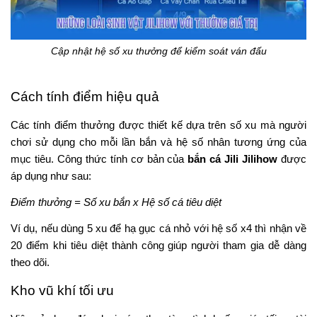
Cập nhật hệ số xu thưởng để kiểm soát ván đấu
Cách tính điểm hiệu quả
Các tính điểm thưởng được thiết kế dựa trên số xu mà người
chơi sử dụng cho mỗi lần bắn và hệ số nhân tương ứng của
mục tiêu. Công thức tính cơ bản của
bắn cá Jili Jilihow
được
áp dụng như sau:
Điểm thưởng = Số xu bắn x Hệ số cá tiêu diệt
Ví dụ, nếu dùng 5 xu để hạ gục cá nhỏ với hệ số x4 thì nhận về
20 điểm khi tiêu diệt thành công giúp người tham gia dễ dàng
theo dõi.
Kho vũ khí tối ưu