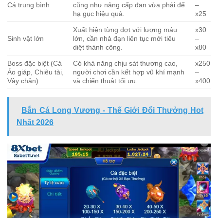
Cá trung bình
cũng như nâng cấp đạn vừa phải để
–
hạ gục hiệu quả.
x25
Xuất hiện từng đợt với lượng máu
x30
Sinh vật lớn
lớn, cần nhả đạn liên tục mới tiêu
–
diệt thành công.
x80
Boss đặc biệt (Cá
Có khả năng chịu sát thương cao,
x250
Áo giáp, Chiêu tài,
người chơi cần kết hợp vũ khí mạnh
–
Vây chân)
và chiến thuật tối ưu.
x400
Bắn Cá Long Vương - Thế Giới Đổi Thưởng Hot
Nhất 2026