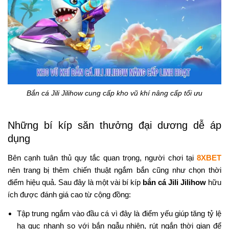
Bắn cá Jili Jilihow cung cấp kho vũ khí nâng cấp tối ưu
Những bí kíp săn thưởng đại dương dễ áp
dụng
Bên cạnh tuân thủ quy tắc quan trọng, người chơi tại
8XBET
nên trang bị thêm chiến thuật ngắm bắn cũng như chọn thời
điểm hiệu quả. Sau đây là một vài bí kíp
bắn cá Jili Jilihow
hữu
ích được đánh giá cao từ cộng đồng:
Tập trung ngắm vào đầu cá vì đây là điểm yếu giúp tăng tỷ lệ
hạ gục nhanh so với bắn ngẫu nhiên, rút ngắn thời gian để