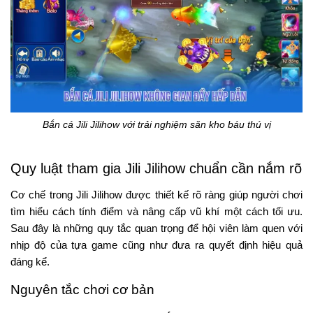
Bắn cá Jili Jilihow với trải nghiệm săn kho báu thú vị
Quy luật tham gia Jili Jilihow chuẩn cần nắm rõ
Cơ chế trong Jili Jilihow được thiết kế rõ ràng giúp người chơi
tìm hiểu cách tính điểm và nâng cấp vũ khí một cách tối ưu.
Sau đây là những quy tắc quan trọng để hội viên làm quen với
nhịp độ của tựa game cũng như đưa ra quyết định hiệu quả
đáng kể.
Nguyên tắc chơi cơ bản