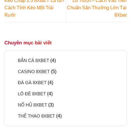
Kèo Chấp 1.5 8XBET Là Gì?
Lô Trượt – Cách Vào Tiền
Cách Tính Kèo Một Trái
Chuẩn Săn Thưởng Lớn Tại
Rưỡi
8Xbet
Chuyên mục bài viết
BẮN CÁ 8XBET
(4)
CASINO 8XBET
(5)
ĐÁ GÀ 8XBET
(4)
LÔ ĐỀ 8XBET
(4)
NỔ HŨ 8XBET
(3)
THỂ THAO 8XBET
(4)