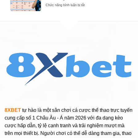
Cần
–
ở
Chức năng bình luận bị tắt
Biết
Giải
Kèo
2026
Thích
Rung
Chi
–
Tiết
Cách
Từ
Đọc
A-
Kèo
Z
Thực
Cho
Tế
Tân
Từ
Binh
A-
Z
Cho
Người
Mới
8XBET
tự hào là một sân chơi cá cược thể thao trực tuyến
cung cấp số 1 Châu Âu - Á năm 2026 với đa dạng kèo
cược hấp dẫn, tỷ lệ cạnh tranh và trải nghiệm mượt mà
trên mọi thiết bị. Người chơi có thể dễ dàng tham gia, thao