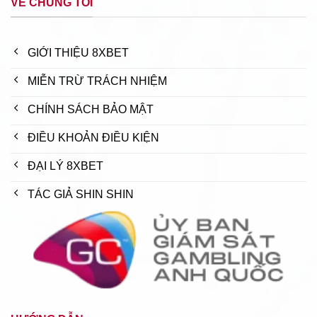
VỀ CHÚNG TÔI
GIỚI THIỆU 8XBET
MIỄN TRỪ TRÁCH NHIỆM
CHÍNH SÁCH BẢO MẬT
ĐIỀU KHOẢN ĐIỀU KIỆN
ĐẠI LÝ 8XBET
TÁC GIẢ SHIN SHIN