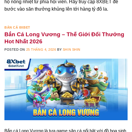
hộ nồng nhiệt từ phía hội viên. Hãy truy cập 8XBET để
bước vào săn thưởng khủng lên tới hàng tỷ đô la.
BẮN CÁ 8XBET
Bắn Cá Long Vương – Thế Giới Đổi Thưởng
Hot Nhất 2026
POSTED ON
25 THÁNG 4, 2026
BY
SHIN SHIN
Bắn cá Long Vương là tựa game săn cá nổi bật với đồ họa sinh