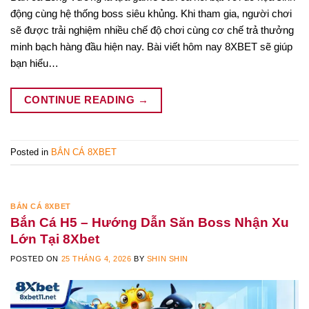
động cùng hệ thống boss siêu khủng. Khi tham gia, người chơi
sẽ được trải nghiệm nhiều chế độ chơi cùng cơ chế trả thưởng
minh bạch hàng đầu hiện nay. Bài viết hôm nay 8XBET sẽ giúp
bạn hiểu…
CONTINUE READING
→
Posted in
BẮN CÁ 8XBET
BẮN CÁ 8XBET
Bắn Cá H5 – Hướng Dẫn Săn Boss Nhận Xu
Lớn Tại 8Xbet
POSTED ON
25 THÁNG 4, 2026
BY
SHIN SHIN